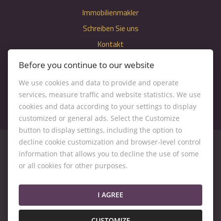
Immobilienmakler
Schreiben Sie uns
Kontakt
Nastavenie cookies
Before you continue to our website
We use cookies and data to provide and operate
services, measure traffic and website statistics. We use
cookies and data according to your settings to display
customized or general ads. Select the Customize
button to display settings, including the option to
decline cookie customization and browser-level control
information that allows you to decline the use of some
or all cookies for other purposes.
© 2026 -
Kľúč RK s. r. o.
Záhumenice 6, Pezinok 902 01, Tel.: , E-mail: kluc@kluc.sk
I AGREE
Desktop version
CUSTOMIZE