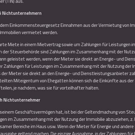
r (TIN) aus.
ei Nichtunternehmern
dem Einkommensteuergesetz Einnahmen aus der Vermietung von Immob
 Immobilien vermietet werden.
nbarte Miete in einem Mietvertrag sowie um Zahlungen für Leistungen
inien der Steuerbehörde sind Zahlungen im Zusammenhang mit der Nutz
ann geleistet werden, wenn der Mieter sie direkt an Energie- und Die
der Zahlungen für Leistungen im Zusammenhang mit der Nutzung der Im
der Mieter sie direkt an den Energie- und Dienstleistungsanbieter za
geteilten Miteigentum von Ehegatten können sich die Einkünfte aus de
teilen, je nachdem, was sie für vorteilhafter halten.
ch Nichtunternehmer
 in seinem Geschäftsvermögen hat, ist bei der Geltendmachung von Ste
gen im Zusammenhang mit der Nutzung der Immobilie abzuziehen, z. B
amer Bereiche im Haus usw. Wenn der Mieter für Energie und andere D
usgabe geltend machen. Die einzige Ausnahme, in der Zahlungen für 