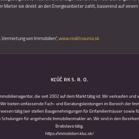
er Mieter sie direkt an den Energieanbieter zahlt, basierend auf einem
f, Vermietung von Immobilien",
www.realitnaunia.sk
KĽÚČ RK S. R. O.
Immobilienagentur, die seit 2002 auf dem Markt tätig ist. Wir verkaufen un
ir bieten umfassende Fach- und Beratungsleistungen im Bereich der Immo
rwesen tätig (wir stellen Baugenehmigungen für Einfamilienhäuser sowie f
ch Schulungen für angehende Immobilienmakler an. Wir sind in den Bezirke
Bratislava tätig.
https://immobilien.kluc.sk/