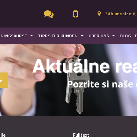
Záhumenice 6,
ININGSKURSE
TIPPS FÜR KUNDEN
ÜBER UNS
BLOG
lie
Fulltext