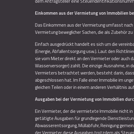
dem Antragsteller eine Steueridentifikationsnumme
Einkommen aus der Vermietung von Immobilien b
Das Einkommen aus der Vermietung umfasst nach 
Vermietung beweglicher Sachen, die als Zubehör zu
Einfach ausgedrückt handelt es sich um die verei
(Energie, Abfallentsorgung usw.). Laut den Richtl
sie vom Mieter direkt an den Vermieter oder auch d
Wasserversorger) zahlt. Die einzige Ausnahme, in 
Vermieters betrachtet werden, besteht darin, dass 
abgeschlossen hat. Im Falle einer Immobilie im un
gleichen Teilen oder in einem anderen Verhältnis auf
Ausgaben bei der Vermietung von Immobilien dur
Ein Vermieter, der die vermietete Immobilie nicht
getätigte Ausgaben für grundlegende Dienstleistun
Abwasserentsorgung, Müllabfuhr, Reinigung gemeins
der Vermieter diese Ausgaben trotzdem als Steuera