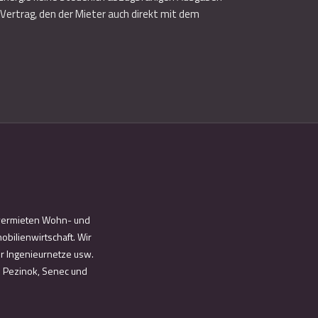
 Vertrag, den der Mieter auch direkt mit dem
d vermieten Wohn- und
bilienwirtschaft. Wir
ür Ingenieurnetze usw.
n Pezinok, Senec und