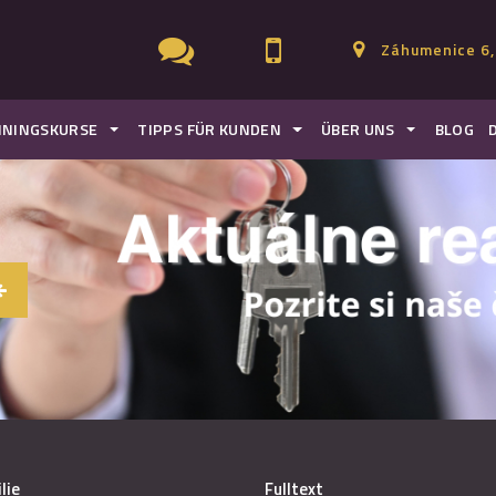
Záhumenice 6,
ININGSKURSE
TIPPS FÜR KUNDEN
ÜBER UNS
BLOG
lie
Fulltext