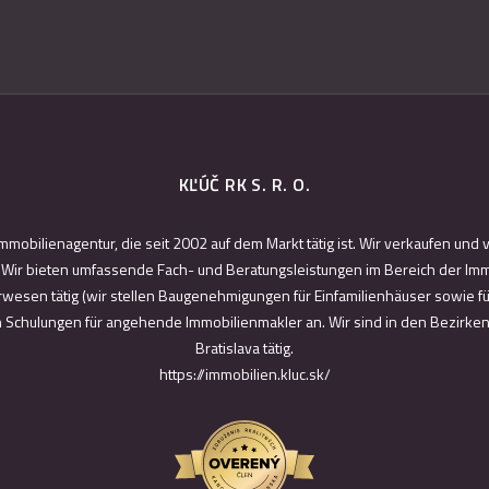
KĽÚČ RK S. R. O.
Immobilienagentur, die seit 2002 auf dem Markt tätig ist. Wir verkaufen un
ir bieten umfassende Fach- und Beratungsleistungen im Bereich der Immo
rwesen tätig (wir stellen Baugenehmigungen für Einfamilienhäuser sowie f
ch Schulungen für angehende Immobilienmakler an. Wir sind in den Bezirke
Bratislava tätig.
https://immobilien.kluc.sk/