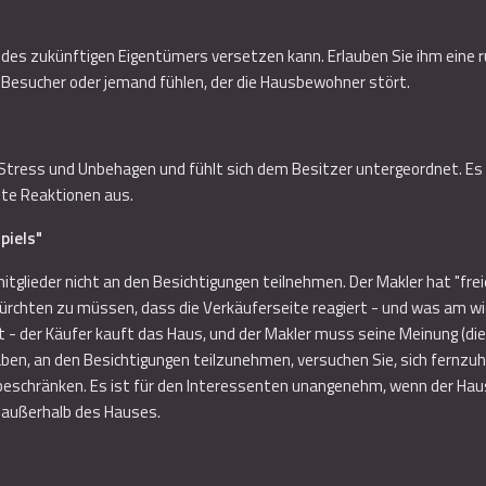
olle des zukünftigen Eigentümers versetzen kann. Erlauben Sie ihm ein
r Besucher oder jemand fühlen, der die Hausbewohner stört.
t Stress und Unbehagen und fühlt sich dem Besitzer untergeordnet. Es
hte Reaktionen aus.
piels"
itglieder nicht an den Besichtigungen teilnehmen. Der Makler hat "frei
rchten zu müssen, dass die Verkäuferseite reagiert - und was am wicht
 - der Käufer kauft das Haus, und der Makler muss seine Meinung (die ec
ben, an den Besichtigungen teilzunehmen, versuchen Sie, sich fernzuh
 beschränken. Es ist für den Interessenten unangenehm, wenn der Hau
 außerhalb des Hauses.