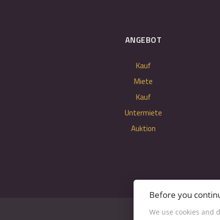
ANGEBOT
Kauf
Miete
Kauf
Untermiete
Auktion
Before you contin
We use cookies and d