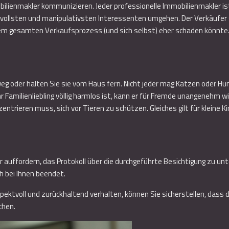
obilienmakler kommunizieren. Jeder professionelle Immobilienmakler i
llsten und manipulativsten Interessenten umgehen. Der Verkäufer soll
r dem gesamten Verkaufsprozess (und sich selbst) eher schaden könnte.
r weg oder halten Sie sie vom Haus fern. Nicht jeder mag Katzen oder H
r Familienliebling völlig harmlos ist, kann er für Fremde unangenehm 
ntrieren muss, sich vor Tieren zu schützen. Gleiches gilt für kleine Ki
 auffordern, das Protokoll über die durchgeführte Besichtigung zu unt
h bei Ihnen beendet.
spektvoll und zurückhaltend verhalten, können Sie sicherstellen, dass
chen.