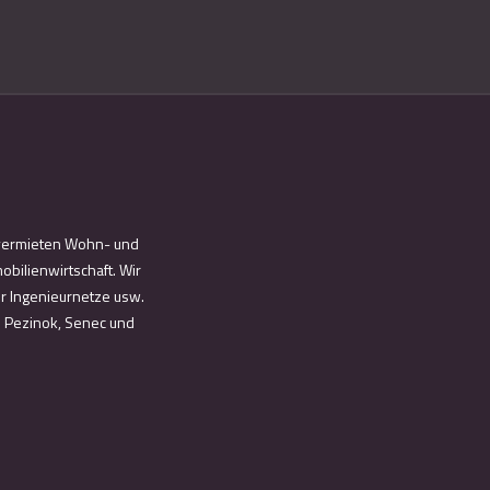
d vermieten Wohn- und
bilienwirtschaft. Wir
ür Ingenieurnetze usw.
n Pezinok, Senec und