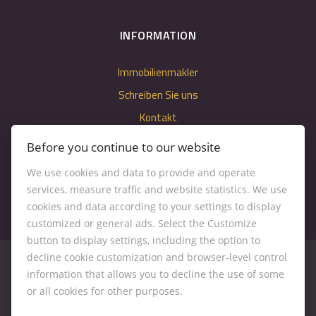
INFORMATION
Immobilienmakler
Schreiben Sie uns
Kontakt
Nastavenie cookies
Before you continue to our website
We use cookies and data to provide and operate
services, measure traffic and website statistics. We use
cookies and data according to your settings to display
customized or general ads. Select the Customize
button to display settings, including the option to
decline cookie customization and browser-level control
information that allows you to decline the use of some
or all cookies for other purposes.
© 2026 -
Kľúč RK s. r. o.