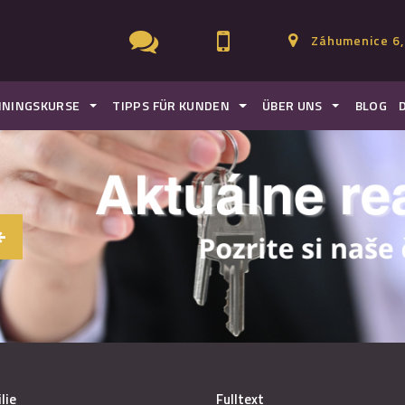
Záhumenice 6,
ININGSKURSE
TIPPS FÜR KUNDEN
ÜBER UNS
BLOG
lie
Fulltext