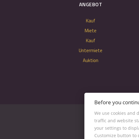
ANGEBOT
Kauf
Miete
Kauf
Untermiete
Auktion
Before you contin
We use cookies and d
traffic and website s
your settings to disp
Customize button to d