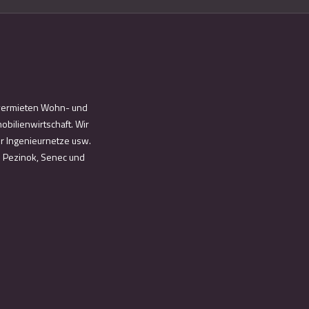
d vermieten Wohn- und
bilienwirtschaft. Wir
ür Ingenieurnetze usw.
n Pezinok, Senec und