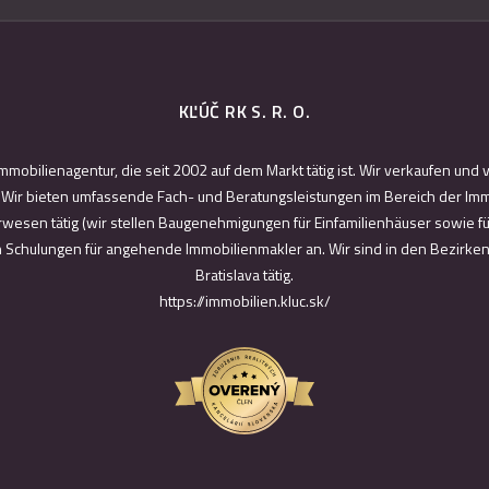
KĽÚČ RK S. R. O.
Immobilienagentur, die seit 2002 auf dem Markt tätig ist. Wir verkaufen un
ir bieten umfassende Fach- und Beratungsleistungen im Bereich der Immo
rwesen tätig (wir stellen Baugenehmigungen für Einfamilienhäuser sowie f
ch Schulungen für angehende Immobilienmakler an. Wir sind in den Bezirke
Bratislava tätig.
https://immobilien.kluc.sk/