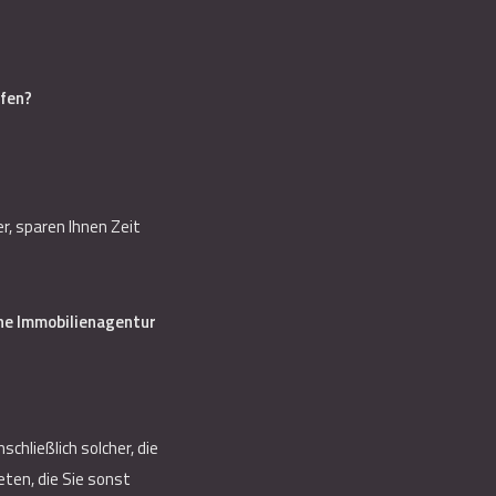
lfen?
r, sparen Ihnen Zeit
ne Immobilienagentur
hließlich solcher, die
eten, die Sie sonst