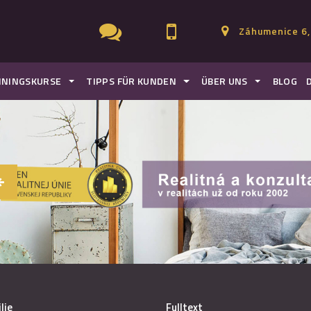
Záhumenice 6,
ININGSKURSE
TIPPS FÜR KUNDEN
ÜBER UNS
BLOG
lie
Fulltext