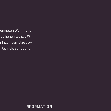
d vermieten Wohn- und
bilienwirtschaft. Wir
ür Ingenieurnetze usw.
n Pezinok, Senec und
INFORMATION