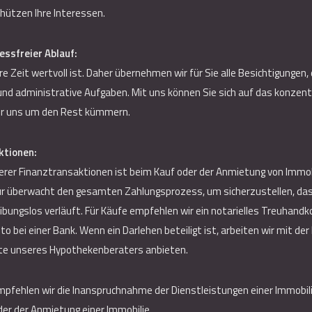
ützen Ihre Interessen.
essfreier Ablauf:
re Zeit wertvoll ist. Daher übernehmen wir für Sie alle Besichtigungen
nd administrative Aufgaben. Mit uns können Sie sich auf das konzentr
wir uns um den Rest kümmern.
ktionen:
cherer Finanztransaktionen ist beim Kauf oder der Anmietung von Immo
r überwacht den gesamten Zahlungsprozess, um sicherzustellen, dass 
ibungslos verläuft. Für Käufe empfehlen wir ein notarielles Treuhandk
o bei einer Bank. Wenn ein Darlehen beteiligt ist, arbeiten wir mit 
ste unseres Hypothekenberaters anbieten.
pfehlen wir die Inanspruchnahme der Dienstleistungen einer Immobi
er der Anmietung einer Immobilie.