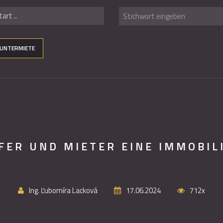
art ..
UNTERMIETE
FER UND MIETER EINE IMMOBIL
Ing. Ľubomíra Lacková
17.06.2024
712x