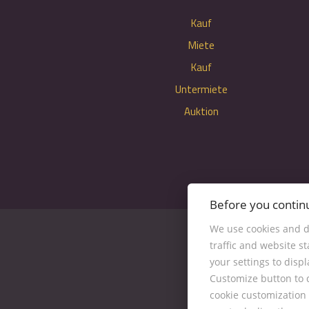
Kauf
Miete
Kauf
Untermiete
Auktion
Before you contin
We use cookies and d
traffic and website s
your settings to disp
Customize button to d
cookie customization 