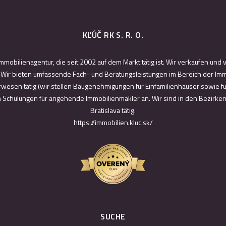
KĽÚČ RK S. R. O.
Immobilienagentur, die seit 2002 auf dem Markt tätig ist. Wir verkaufen un
ir bieten umfassende Fach- und Beratungsleistungen im Bereich der Immo
rwesen tätig (wir stellen Baugenehmigungen für Einfamilienhäuser sowie f
ch Schulungen für angehende Immobilienmakler an. Wir sind in den Bezirke
Bratislava tätig.
https://immobilien.kluc.sk/
SUCHE