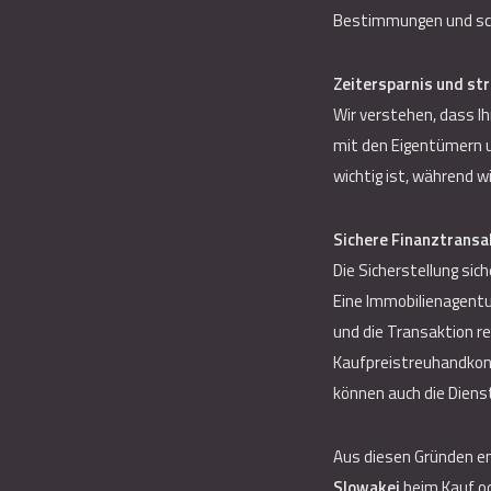
Bestimmungen und sch
Zeitersparnis und str
Wir verstehen, dass Ih
mit den Eigentümern u
wichtig ist, während 
Sichere Finanztransa
Die Sicherstellung si
Eine Immobilienagentu
und die Transaktion re
Kaufpreistreuhandkont
können auch die Dien
Aus diesen Gründen em
Slowakei
beim Kauf od